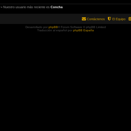
0
• Nuestro usuario más reciente es
Concha
Contáctenos
El Equipo
Desarrollado por
phpBB
® Forum Software © phpBB Limited
Traducción al español por
phpBB España