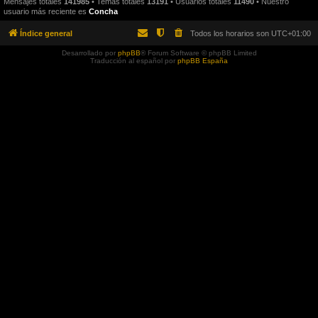
Mensajes totales
141985
• Temas totales
13191
• Usuarios totales
11490
• Nuestro
usuario más reciente es
Concha
Índice general
Todos los horarios son
UTC+01:00
Desarrollado por
phpBB
® Forum Software © phpBB Limited
Traducción al español por
phpBB España