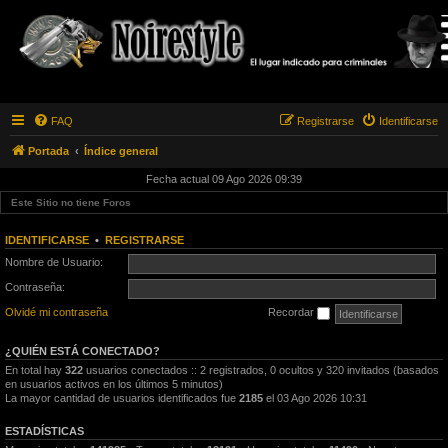
FAQ
Registrarse
Identificarse
Portada
Índice general
Fecha actual 09 Ago 2026 09:39
Este Sitio no tiene Foros
IDENTIFICARSE
•
REGISTRARSE
Nombre de Usuario:
Contraseña:
Olvidé mi contraseña
Recordar
¿QUIÉN ESTÁ CONECTADO?
En total hay
322
usuarios conectados :: 2 registrados, 0 ocultos y 320 invitados (basados
en usuarios activos en los últimos 5 minutos)
La mayor cantidad de usuarios identificados fue
2185
el 03 Ago 2026 10:31
ESTADÍSTICAS