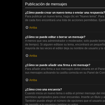
Publicación de mensajes
¿Cómo puedo crear un nuevo tema o enviar una respuesta?
Para publicar un nuevo tema, haga clic en "Nuevo tema". Para 
de cada foro encontrará una lista de acciones permitidas. Eje
Arriba
¿Cómo se puede editar o borrar un mensaje?
A menos que sea administrador o moderador, solo puede borrar
de tiempo). Si alguien editase su tema, encontrará un pequeño 
mayoría de las veces el editor deja su nombre de usuario y l
Arriba
¿Cómo se puede añadir una firma a mi mensaje?
Para añadir una firma a sus mensajes debe crearla en el Panel
sus mensajes activando la casilla correcta en su Panel de Con
Arriba
¿Cómo creo una encuesta?
Cuando inicia un nuevo tema o edita el primer mensaje del mism
permisos apropiados para crear encuestas. Inserte un título 
También puede elegir el número de opciones que el usuario pued
de permitir a lo usuarios cambiar su votos.