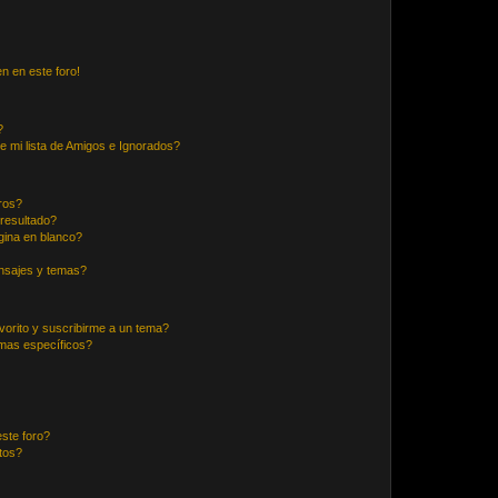
n en este foro!
?
e mi lista de Amigos e Ignorados?
ros?
resultado?
ina en blanco?
nsajes y temas?
vorito y suscribirme a un tema?
emas específicos?
ste foro?
tos?