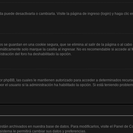
 puede desactivarla o cambiarla. Visite la página de ingreso (login) y haga clic 
os se guardan en una cookie segura, que se elimina al salir de la página o al cabo
máticamente solo marque la casilla al ingresar. No es recomendable si accede al fo
nistración del foro ha deshabilitado la opción.
 por phpBB, las cuales le mantienen autorizado para acceder a determinados recurso
r el usuario si la administración ha habilitado la opción. Si está teniendo problema
 están archivados en nuestra base de datos. Para modificarlos, visite el Panel de 
 sistema le permitirá cambiar sus datos y preferencias.