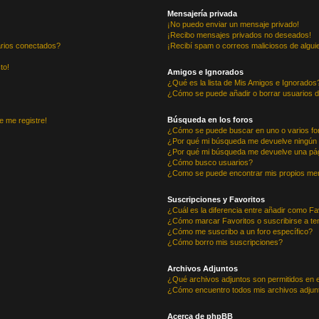
Mensajería privada
¡No puedo enviar un mensaje privado!
¡Recibo mensajes privados no deseados!
arios conectados?
¡Recibí spam o correos maliciosos de alguie
to!
Amigos e Ignorados
¿Qué es la lista de Mis Amigos e Ignorados
¿Cómo se puede añadir o borrar usuarios d
Búsqueda en los foros
e me registre!
¿Cómo se puede buscar en uno o varios fo
¿Por qué mi búsqueda me devuelve ningún 
¿Por qué mi búsqueda me devuelve una pág
¿Cómo busco usuarios?
¿Como se puede encontrar mis propios me
Suscripciones y Favoritos
¿Cuál es la diferencia entre añadir como Fa
¿Cómo marcar Favoritos o suscribirse a t
¿Cómo me suscribo a un foro específico?
¿Cómo borro mis suscripciones?
Archivos Adjuntos
¿Qué archivos adjuntos son permitidos en e
¿Cómo encuentro todos mis archivos adjun
Acerca de phpBB