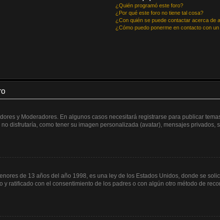
¿Quién programó este foro?
¿Por qué este foro no tiene tal cosa?
¿Con quién se puede contactar acerca de a
¿Cómo puedo ponerme en contacto con un 
ro
radores y Moderadores. En algunos casos necesitará registrarse para publicar temas
no disfrutaría, como tener su imagen personalizada (avatar), mensajes privados, s
res de 13 años del año 1998, es una ley de los Estados Unidos, donde se solicita 
ito y ratificado con el consentimiento de los padres o con algún otro método de rec