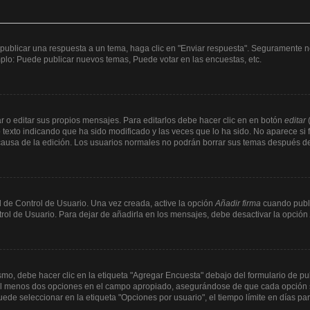
publicar una respuesta a un tema, haga clic en "Enviar respuesta". Seguramente ne
mplo: Puede publicar nuevos temas, Puede votar en las encuestas, etc.
 o editar sus propios mensajes. Para editarlos debe hacer clic en en botón
editar
(
texto indicando que ha sido modificado y las veces que lo ha sido. No aparece si 
a causa de la edición. Los usuarios normales no podrán borrar sus temas después 
 de Control de Usuario. Una vez creada, active la opción
Añadir firma
cuando publi
trol de Usuario. Para dejar de añadirla en los mensajes, debe desactivar la opción
o, debe hacer clic en la etiqueta "Agregar Encuesta" debajo del formulario de publi
y al menos dos opciones en el campo apropiado, asegurándose de que cada opción s
e seleccionar en la etiqueta "Opciones por usuario", el tiempo límite en días para 