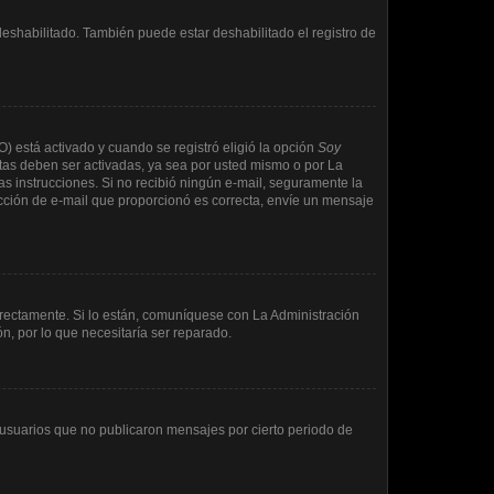
deshabilitado. También puede estar deshabilitado el registro de
O) está activado y cuando se registró eligió la opción
Soy
tas deben ser activadas, ya sea por usted mismo o por La
 las instrucciones. Si no recibió ningún e-mail, seguramente la
rección de e-mail que proporcionó es correcta, envíe un mensaje
rrectamente. Si lo están, comuníquese con La Administración
n, por lo que necesitaría ser reparado.
usuarios que no publicaron mensajes por cierto periodo de