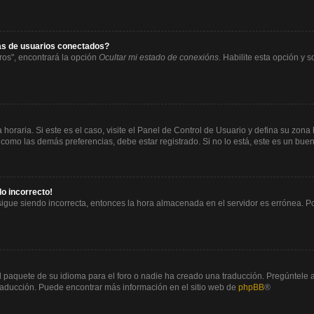
tas de usuarios conectados?
ros", encontrará la opción
Ocultar mi estado de conexións
. Habilite esta opción y
horaria. Si este es el caso, visite el Panel de Control de Usuario y defina su zona
 como las demás preferencias, debe estar registrado. Si no lo está, este es un bu
do incorrecto!
 sigue siendo incorrecta, entonces la hora almacenada en el servidor es errónea. P
l paquete de su idioma para el foro o nadie ha creado una traducción. Pregúntele a
 traducción. Puede encontrar más información en el sitio web de
phpBB
®