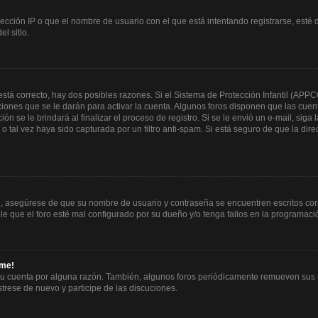
ección IP o que el nombre de usuario con el que está intentando registrarse, esté 
l sitio.
stá correcto, hay dos posibles razones. Si el Sistema de Protección Infantil (APPC
iones que se le darán para activar la cuenta. Algunos foros disponen que las cuen
ón se le brindará al finalizar el proceso de registro. Si se le envió un e-mail, siga
 o tal vez haya sido capturada por un filtro anti-spam. Si está seguro de que la di
ro, asegúrese de que su nombre de usuario y contraseña se encuentren escritos co
 que el foro esté mal configurado por su dueño y/o tenga fallos en la programació
rme!
su cuenta por alguna razón. También, algunos foros periódicamente remueven sus 
strese de nuevo y participe de las discuciones.