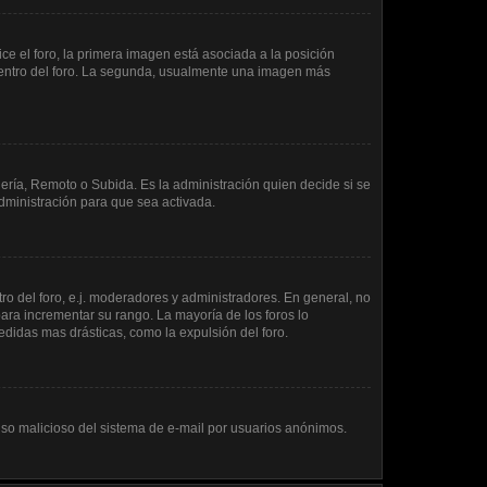
 el foro, la primera imagen está asociada a la posición
 dentro del foro. La segunda, usualmente una imagen más
lería, Remoto o Subida. Es la administración quien decide si se
ministración para que sea activada.
o del foro, e.j. moderadores y administradores. En general, no
ara incrementar su rango. La mayoría de los foros lo
didas mas drásticas, como la expulsión del foro.
l uso malicioso del sistema de e-mail por usuarios anónimos.