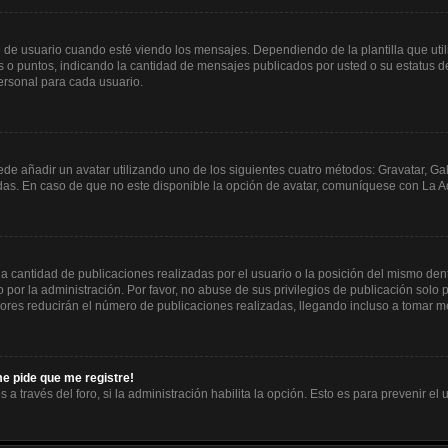
usuario cuando esté viendo los mensajes. Dependiendo de la plantilla que utilice
es o puntos, indicando la cantidad de mensajes publicados por usted o su estatus
ersonal para cada usuario.
ede añadir un avatar utilizando uno de los siguientes cuatro métodos: Gravatar, Ga
s. En caso de que no este disponible la opción de avatar, comuníquese con La Ad
 cantidad de publicaciones realizadas por el usuario o la posición del mismo dentr
or la administración. Por favor, no abuse de sus privilegios de publicación solo p
ores reducirán el número de publicaciones realizadas, llegando incluso a tomar me
me pide que me registre!
 a través del foro, si la administración habilita la opción. Esto es para prevenir e