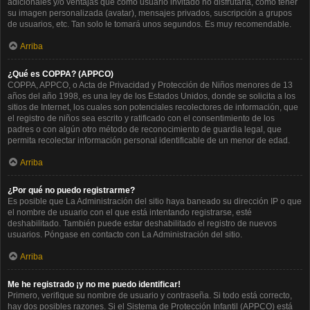
adicionales y/o ventajas que como usuario invitado no disfrutaría, como tener
su imagen personalizada (avatar), mensajes privados, suscripción a grupos
de usuarios, etc. Tan solo le tomará unos segundos. Es muy recomendable.
Arriba
¿Qué es COPPA? (APPCO)
COPPA, APPCO, o Acta de Privacidad y Protección de Niños menores de 13
años del año 1998, es una ley de los Estados Unidos, donde se solicita a los
sitios de Internet, los cuales son potenciales recolectores de información, que
el registro de niños sea escrito y ratificado con el consentimiento de los
padres o con algún otro método de reconocimiento de guardia legal, que
permita recolectar información personal identificable de un menor de edad.
Arriba
¿Por qué no puedo registrarme?
Es posible que La Administración del sitio haya baneado su dirección IP o que
el nombre de usuario con el que está intentando registrarse, esté
deshabilitado. También puede estar deshabilitado el registro de nuevos
usuarios. Póngase en contacto con La Administración del sitio.
Arriba
Me he registrado ¡y no me puedo identificar!
Primero, verifique su nombre de usuario y contraseña. Si todo está correcto,
hay dos posibles razones. Si el Sistema de Protección Infantil (APPCO) está