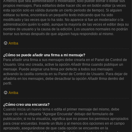
A menos que sea administrador o moderador, solo puede borrar o editar sus
propios mensajes. Para editarlos debe hacer clic en en botón
editar
(a veces
esta opción solo es válida durante un cierto periodo de tiempo). Si alguien
editase su tema, encontrará un pequeño texto indicando que ha sido
modificado y las veces que lo ha sido. No aparece si fue un moderador o la
administración quién lo editó, aunque la mayoría de las veces el editor deja su
nombre de usuario y la causa de la edición. Los usuarios normales no podrán
borrar sus temas después de que alguien haya respondido al mismo.
Arriba
¿Cómo se puede añadir una firma a mi mensaje?
Para añadir una firma a sus mensajes debe crearla en el Panel de Control de
Usuario. Una vez creada, active la opción
Añadir firma
cuando publique un
mensaje. Puede asignar una firma por defecto a todos sus mensajes
activando la casilla correcta en su Panel de Control de Usuario. Para dejar de
añadirla en los mensajes, debe desactivar la opción
Añadir firma
dentro del
perfil.
Arriba
¿Cómo creo una encuesta?
Cuando inicia un nuevo tema o edita el primer mensaje del mismo, debe
hacer clic en la etiqueta "Agregar Encuesta" debajo del formulario de
publicación; si no la visualiza, significa que no posee los permisos apropiados
para crear encuestas. Inserte un título y al menos dos opciones en el campo
apropiado, asegurándose de que cada opción se encuentre en la