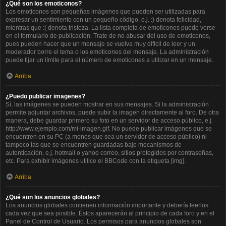
¿Qué son los emoticonos?
Los emoticonos son pequeñas imágenes que pueden ser utilizadas para
expresar un sentimiento con un pequeño código, e.j. :) denota felicidad,
mientras que :( denota tristeza. La lista completa de emoticones puede verse
en el formulario de publicación. Trate de no abusar del uso de emoticonos,
pues pueden hacer que un mensaje se vuelva muy difícil de leer y un
moderador borre el tema o los emoticones del mensaje. La administración
puede fijar un límite para el número de emoticones a utilizar en un mensaje.
Arriba
¿Puedo publicar imagenes?
Sí, las imágenes se pueden mostrar en sus mensajes. Si la administración
permite adjuntar archivos, puede subir la imagen directamente al foro. De otra
manera, debe guardar primero su foto en un servidor de acceso público, e.j.
http://www.ejemplo.com/mi-imagen.gif. No puede publicar imágenes que se
encuentren en su PC (a menos que sea un servidor de acceso público) ni
tampoco las que se encuentren guardadas bajo mecanismos de
autenticación, e.j. hotmail o yahoo correo, sitios protegidos por contraseñas,
etc. Para exhibir imágenes utilice el BBCode con la etiqueta [img].
Arriba
¿Qué son los anuncios globales?
Los anuncios globales contienen información importante y debería leerlos
cada vez que sea posible. Éstos aparecerán al principio de cada foro y en el
Panel de Control de Usuario. Los permisos para anuncios globales son