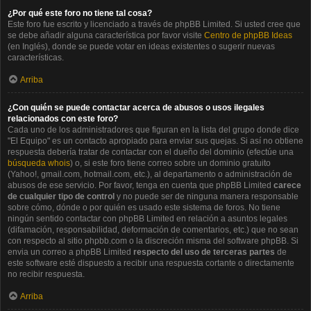
¿Por qué este foro no tiene tal cosa?
Este foro fue escrito y licenciado a través de phpBB Limited. Si usted cree que
se debe añadir alguna característica por favor visite
Centro de phpBB Ideas
(en Inglés), donde se puede votar en ideas existentes o sugerir nuevas
características.
Arriba
¿Con quién se puede contactar acerca de abusos o usos ilegales
relacionados con este foro?
Cada uno de los administradores que figuran en la lista del grupo donde dice
"El Equipo" es un contacto apropiado para enviar sus quejas. Si así no obtiene
respuesta debería tratar de contactar con el dueño del dominio (efectúe una
búsqueda whois
) o, si este foro tiene correo sobre un dominio gratuito
(Yahoo!, gmail.com, hotmail.com, etc.), al departamento o administración de
abusos de ese servicio. Por favor, tenga en cuenta que phpBB Limited
carece
de cualquier tipo de control
y no puede ser de ninguna manera responsable
sobre cómo, dónde o por quién es usado este sistema de foros. No tiene
ningún sentido contactar con phpBB Limited en relación a asuntos legales
(difamación, responsabilidad, deformación de comentarios, etc.) que no sean
con respecto al sitio phpbb.com o la discreción misma del software phpBB. Si
envia un correo a phpBB Limited
respecto del uso de terceras partes
de
este software esté dispuesto a recibir una respuesta cortante o directamente
no recibir respuesta.
Arriba