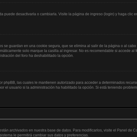
 puede desactivarla o cambiarla. Visite la página de ingreso (login) y haga clic 
os se guardan en una cookie segura, que se elimina al salir de la página o al cabo
máticamente solo marque la casilla al ingresar. No es recomendable si accede al fo
nistración del foro ha deshabilitado la opción.
 por phpBB, las cuales le mantienen autorizado para acceder a determinados recurso
r el usuario si la administración ha habilitado la opción. Si está teniendo problema
 están archivados en nuestra base de datos. Para modificarlos, visite el Panel de 
 sistema le permitirá cambiar sus datos y preferencias.