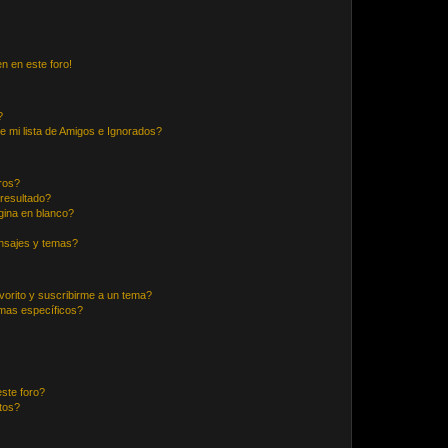
n en este foro!
?
e mi lista de Amigos e Ignorados?
ros?
resultado?
ina en blanco?
nsajes y temas?
vorito y suscribirme a un tema?
emas específicos?
ste foro?
tos?