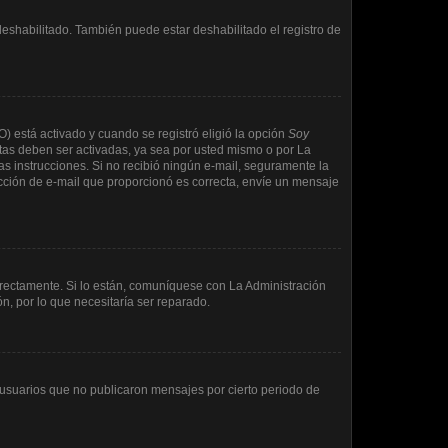
deshabilitado. También puede estar deshabilitado el registro de
O) está activado y cuando se registró eligió la opción
Soy
tas deben ser activadas, ya sea por usted mismo o por La
 las instrucciones. Si no recibió ningún e-mail, seguramente la
rección de e-mail que proporcionó es correcta, envíe un mensaje
rrectamente. Si lo están, comuníquese con La Administración
n, por lo que necesitaría ser reparado.
usuarios que no publicaron mensajes por cierto periodo de