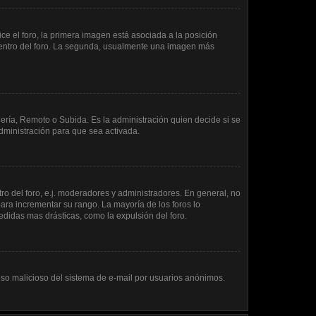
 el foro, la primera imagen está asociada a la posición
 dentro del foro. La segunda, usualmente una imagen más
lería, Remoto o Subida. Es la administración quien decide si se
ministración para que sea activada.
o del foro, e.j. moderadores y administradores. En general, no
ara incrementar su rango. La mayoría de los foros lo
didas mas drásticas, como la expulsión del foro.
l uso malicioso del sistema de e-mail por usuarios anónimos.