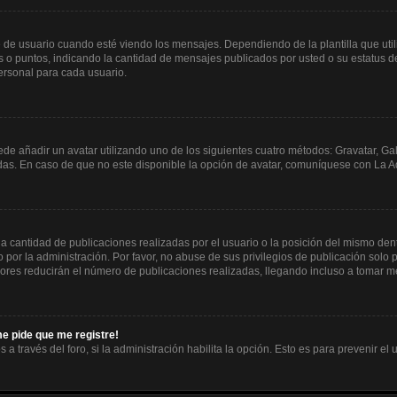
usuario cuando esté viendo los mensajes. Dependiendo de la plantilla que utilice
es o puntos, indicando la cantidad de mensajes publicados por usted o su estatus
ersonal para cada usuario.
ede añadir un avatar utilizando uno de los siguientes cuatro métodos: Gravatar, Ga
s. En caso de que no este disponible la opción de avatar, comuníquese con La Ad
 cantidad de publicaciones realizadas por el usuario o la posición del mismo dentr
or la administración. Por favor, no abuse de sus privilegios de publicación solo p
ores reducirán el número de publicaciones realizadas, llegando incluso a tomar me
me pide que me registre!
 a través del foro, si la administración habilita la opción. Esto es para prevenir e