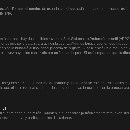
ección IP o que el nombre de usuario con el que está intentando registrarse, esté 
l sitio.
stá correcto, hay dos posibles razones. Si el Sistema de Protección Infantil (APPC
iones que se le darán para activar la cuenta. Algunos foros disponen que las cuen
ón se le brindará al finalizar el proceso de registro. Si se le envió un e-mail, siga
 o tal vez haya sido capturada por un filtro anti-spam. Si está seguro de que la di
ro, asegúrese de que su nombre de usuario y contraseña se encuentren escritos co
 que el foro esté mal configurado por su dueño y/o tenga fallos en la programació
rme!
su cuenta por alguna razón. También, algunos foros periódicamente remueven sus 
strese de nuevo y participe de las discuciones.