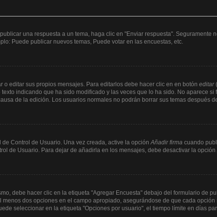
publicar una respuesta a un tema, haga clic en "Enviar respuesta". Seguramente ne
mplo: Puede publicar nuevos temas, Puede votar en las encuestas, etc.
 o editar sus propios mensajes. Para editarlos debe hacer clic en en botón
editar
(
texto indicando que ha sido modificado y las veces que lo ha sido. No aparece si 
a causa de la edición. Los usuarios normales no podrán borrar sus temas después 
 de Control de Usuario. Una vez creada, active la opción
Añadir firma
cuando publi
trol de Usuario. Para dejar de añadirla en los mensajes, debe desactivar la opción
o, debe hacer clic en la etiqueta "Agregar Encuesta" debajo del formulario de publi
y al menos dos opciones en el campo apropiado, asegurándose de que cada opción s
e seleccionar en la etiqueta "Opciones por usuario", el tiempo límite en días para 