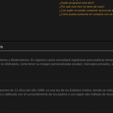
¿Quién programó este foro?
¿Por qué este foro no tiene tal cosa?
¿Con quién se puede contactar acerca de a
¿Cómo puedo ponerme en contacto con un 
ro
radores y Moderadores. En algunos casos necesitará registrarse para publicar temas
no disfrutaría, como tener su imagen personalizada (avatar), mensajes privados, s
res de 13 años del año 1998, es una ley de los Estados Unidos, donde se solicita 
ito y ratificado con el consentimiento de los padres o con algún otro método de rec