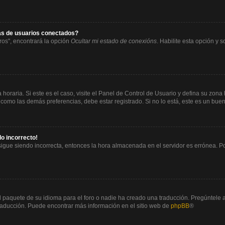
tas de usuarios conectados?
ros", encontrará la opción
Ocultar mi estado de conexións
. Habilite esta opción y
horaria. Si este es el caso, visite el Panel de Control de Usuario y defina su zona
 como las demás preferencias, debe estar registrado. Si no lo está, este es un bu
do incorrecto!
 sigue siendo incorrecta, entonces la hora almacenada en el servidor es errónea. P
l paquete de su idioma para el foro o nadie ha creado una traducción. Pregúntele a
 traducción. Puede encontrar más información en el sitio web de
phpBB
®