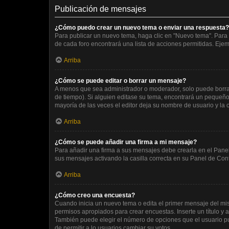
Publicación de mensajes
¿Cómo puedo crear un nuevo tema o enviar una respuesta?
Para publicar un nuevo tema, haga clic en "Nuevo tema". Para 
de cada foro encontrará una lista de acciones permitidas. Eje
Arriba
¿Cómo se puede editar o borrar un mensaje?
A menos que sea administrador o moderador, solo puede borrar
de tiempo). Si alguien editase su tema, encontrará un pequeño 
mayoría de las veces el editor deja su nombre de usuario y l
Arriba
¿Cómo se puede añadir una firma a mi mensaje?
Para añadir una firma a sus mensajes debe crearla en el Panel
sus mensajes activando la casilla correcta en su Panel de Con
Arriba
¿Cómo creo una encuesta?
Cuando inicia un nuevo tema o edita el primer mensaje del mism
permisos apropiados para crear encuestas. Inserte un título 
También puede elegir el número de opciones que el usuario pued
de permitir a lo usuarios cambiar su votos.