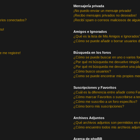
Mensajería privada
¡No puedo enviar un mensaje privado!
¡Recibo mensajes privados no deseados!
arios conectados?
¡Recibí spam o correos maliciosos de alguie
to!
Amigos e Ignorados
¿Qué es la lista de Mis Amigos e Ignorados
¿Cómo se puede añadir o borrar usuarios d
Búsqueda en los foros
e me registre!
¿Cómo se puede buscar en uno o varios fo
¿Por qué mi búsqueda me devuelve ningún 
¿Por qué mi búsqueda me devuelve una pág
¿Cómo busco usuarios?
¿Como se puede encontrar mis propios me
Suscripciones y Favoritos
¿Cuál es la diferencia entre añadir como Fa
¿Cómo marcar Favoritos o suscribirse a t
¿Cómo me suscribo a un foro específico?
¿Cómo borro mis suscripciones?
Archivos Adjuntos
¿Qué archivos adjuntos son permitidos en e
¿Cómo encuentro todos mis archivos adjun
Acerca de phpBB