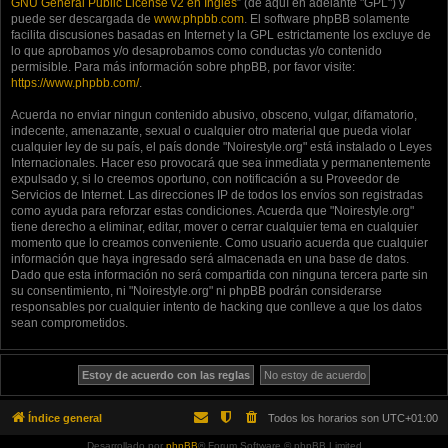
GNU General Public License v2 en Ingles
” (de aquí en adelante "GPL") y
puede ser descargada de
www.phpbb.com
. El software phpBB solamente
facilita discusiones basadas en Internet y la GPL estrictamente los excluye de
lo que aprobamos y/o desaprobamos como conductas y/o contenido
permisible. Para más información sobre phpBB, por favor visite:
https://www.phpbb.com/
.
Acuerda no enviar ningun contenido abusivo, obsceno, vulgar, difamatorio,
indecente, amenazante, sexual o cualquier otro material que pueda violar
cualquier ley de su país, el país donde "Noirestyle.org" está instalado o Leyes
Internacionales. Hacer eso provocará que sea inmediata y permanentemente
expulsado y, si lo creemos oportuno, con notificación a su Proveedor de
Servicios de Internet. Las direcciones IP de todos los envíos son registradas
como ayuda para reforzar estas condiciones. Acuerda que "Noirestyle.org"
tiene derecho a eliminar, editar, mover o cerrar cualquier tema en cualquier
momento que lo creamos conveniente. Como usuario acuerda que cualquier
información que haya ingresado será almacenada en una base de datos.
Dado que esta información no será compartida con ninguna tercera parte sin
su consentimiento, ni "Noirestyle.org" ni phpBB podrán considerarse
responsables por cualquier intento de hacking que conlleve a que los datos
sean comprometidos.
Índice general
Todos los horarios son
UTC+01:00
Desarrollado por
phpBB
® Forum Software © phpBB Limited