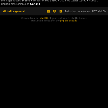
Mensajes totales
141978
• Temas totales
13190
• Usuarios totales
11490
• Nuestro
usuario más reciente es
Concha
Índice general
Todos los horarios son
UTC+01:00
Desarrollado por
phpBB
® Forum Software © phpBB Limited
Traducción al español por
phpBB España