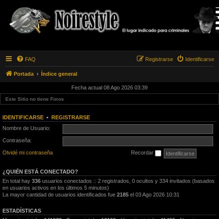
FAQ
Registrarse
Identificarse
Portada
Índice general
Fecha actual 08 Ago 2026 03:39
Este Sitio no tiene Foros
IDENTIFICARSE
•
REGISTRARSE
Nombre de Usuario:
Contraseña:
Olvidé mi contraseña
Recordar
¿QUIÉN ESTÁ CONECTADO?
En total hay
336
usuarios conectados :: 2 registrados, 0 ocultos y 334 invitados (basados
en usuarios activos en los últimos 5 minutos)
La mayor cantidad de usuarios identificados fue
2185
el 03 Ago 2026 10:31
ESTADÍSTICAS