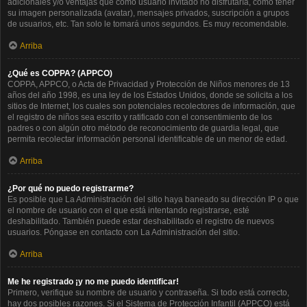
adicionales y/o ventajas que como usuario invitado no disfrutaría, como tener
su imagen personalizada (avatar), mensajes privados, suscripción a grupos
de usuarios, etc. Tan solo le tomará unos segundos. Es muy recomendable.
Arriba
¿Qué es COPPA? (APPCO)
COPPA, APPCO, o Acta de Privacidad y Protección de Niños menores de 13
años del año 1998, es una ley de los Estados Unidos, donde se solicita a los
sitios de Internet, los cuales son potenciales recolectores de información, que
el registro de niños sea escrito y ratificado con el consentimiento de los
padres o con algún otro método de reconocimiento de guardia legal, que
permita recolectar información personal identificable de un menor de edad.
Arriba
¿Por qué no puedo registrarme?
Es posible que La Administración del sitio haya baneado su dirección IP o que
el nombre de usuario con el que está intentando registrarse, esté
deshabilitado. También puede estar deshabilitado el registro de nuevos
usuarios. Póngase en contacto con La Administración del sitio.
Arriba
Me he registrado ¡y no me puedo identificar!
Primero, verifique su nombre de usuario y contraseña. Si todo está correcto,
hay dos posibles razones. Si el Sistema de Protección Infantil (APPCO) está