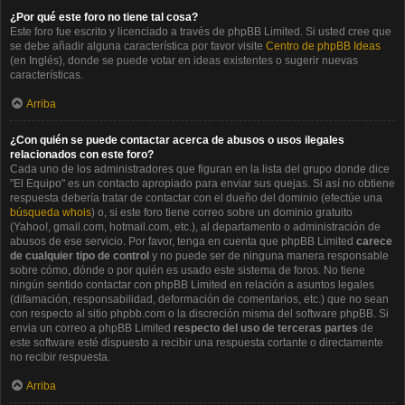
¿Por qué este foro no tiene tal cosa?
Este foro fue escrito y licenciado a través de phpBB Limited. Si usted cree que
se debe añadir alguna característica por favor visite
Centro de phpBB Ideas
(en Inglés), donde se puede votar en ideas existentes o sugerir nuevas
características.
Arriba
¿Con quién se puede contactar acerca de abusos o usos ilegales
relacionados con este foro?
Cada uno de los administradores que figuran en la lista del grupo donde dice
"El Equipo" es un contacto apropiado para enviar sus quejas. Si así no obtiene
respuesta debería tratar de contactar con el dueño del dominio (efectúe una
búsqueda whois
) o, si este foro tiene correo sobre un dominio gratuito
(Yahoo!, gmail.com, hotmail.com, etc.), al departamento o administración de
abusos de ese servicio. Por favor, tenga en cuenta que phpBB Limited
carece
de cualquier tipo de control
y no puede ser de ninguna manera responsable
sobre cómo, dónde o por quién es usado este sistema de foros. No tiene
ningún sentido contactar con phpBB Limited en relación a asuntos legales
(difamación, responsabilidad, deformación de comentarios, etc.) que no sean
con respecto al sitio phpbb.com o la discreción misma del software phpBB. Si
envia un correo a phpBB Limited
respecto del uso de terceras partes
de
este software esté dispuesto a recibir una respuesta cortante o directamente
no recibir respuesta.
Arriba