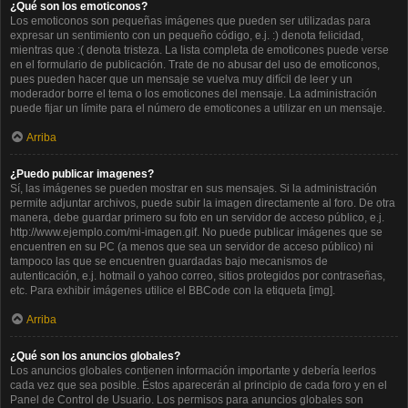
¿Qué son los emoticonos?
Los emoticonos son pequeñas imágenes que pueden ser utilizadas para
expresar un sentimiento con un pequeño código, e.j. :) denota felicidad,
mientras que :( denota tristeza. La lista completa de emoticones puede verse
en el formulario de publicación. Trate de no abusar del uso de emoticonos,
pues pueden hacer que un mensaje se vuelva muy difícil de leer y un
moderador borre el tema o los emoticones del mensaje. La administración
puede fijar un límite para el número de emoticones a utilizar en un mensaje.
Arriba
¿Puedo publicar imagenes?
Sí, las imágenes se pueden mostrar en sus mensajes. Si la administración
permite adjuntar archivos, puede subir la imagen directamente al foro. De otra
manera, debe guardar primero su foto en un servidor de acceso público, e.j.
http://www.ejemplo.com/mi-imagen.gif. No puede publicar imágenes que se
encuentren en su PC (a menos que sea un servidor de acceso público) ni
tampoco las que se encuentren guardadas bajo mecanismos de
autenticación, e.j. hotmail o yahoo correo, sitios protegidos por contraseñas,
etc. Para exhibir imágenes utilice el BBCode con la etiqueta [img].
Arriba
¿Qué son los anuncios globales?
Los anuncios globales contienen información importante y debería leerlos
cada vez que sea posible. Éstos aparecerán al principio de cada foro y en el
Panel de Control de Usuario. Los permisos para anuncios globales son