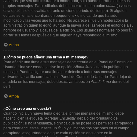
A menos que sea administrador o moderador, solo puede borrar o editar sus
propios mensajes. Para editarlos debe hacer clic en en botón
editar
(a veces
esta opción solo es válida durante un cierto periodo de tiempo). Si alguien
editase su tema, encontrará un pequeño texto indicando que ha sido
modificado y las veces que lo ha sido. No aparece si fue un moderador o la
administración quién lo editó, aunque la mayoría de las veces el editor deja su
nombre de usuario y la causa de la edición. Los usuarios normales no podrán
borrar sus temas después de que alguien haya respondido al mismo.
Arriba
¿Cómo se puede añadir una firma a mi mensaje?
Para añadir una firma a sus mensajes debe crearla en el Panel de Control de
Usuario. Una vez creada, active la opción
Añadir firma
cuando publique un
mensaje. Puede asignar una firma por defecto a todos sus mensajes
activando la casilla correcta en su Panel de Control de Usuario. Para dejar de
añadirla en los mensajes, debe desactivar la opción
Añadir firma
dentro del
perfil.
Arriba
¿Cómo creo una encuesta?
Cuando inicia un nuevo tema o edita el primer mensaje del mismo, debe
hacer clic en la etiqueta "Agregar Encuesta" debajo del formulario de
publicación; si no la visualiza, significa que no posee los permisos apropiados
para crear encuestas. Inserte un título y al menos dos opciones en el campo
apropiado, asegurándose de que cada opción se encuentre en la